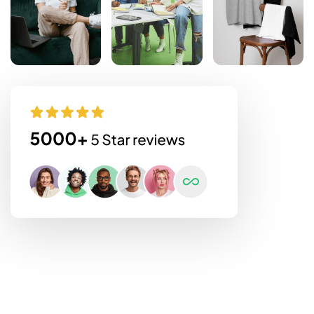
Stwórz swoją nową identyfikację