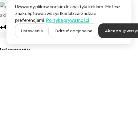
Używamy plików cookie do analityki i reklam. Możesz
zaakceptować wszystkie lub zarządzać
sklep@waan.co
preferencjami.
Polityka prywatności
+48 792 426 111
Ustawienia
Odrzuć opcjonalne
Akceptuję wszy
Informacje
O nas
Najczęściej zadawane pytania
Kontakt
Polityka zwrotów
Polityka Prywatności
Regulamin Sklepu