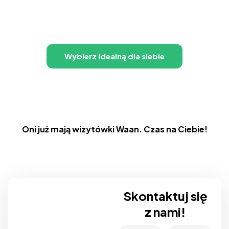
Zamów wizytówki Waan dziś i zrób wrażenie na
najbliższym spotkaniu!
Wybierz idealną dla siebie
Oni już mają wizytówki Waan. Czas na Ciebie!
Skontaktuj się
z nami!