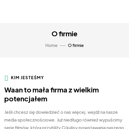
O firmie
Home
O firmie
KIM JESTEŚMY
Waan to mała firma z wielkim
potencjałem
Jeśli chcesz się dowiedzieć o nas więcej, wejdź na nasze
media społecznościowe. Już niedługo również wypuścimy
serię filmów, która przybliży Ci kulisy powstawania naszego