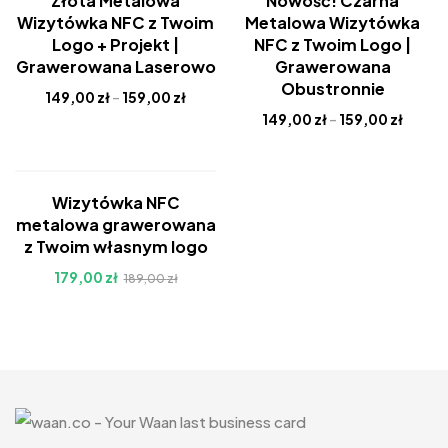
Złota Metalowa
Nowość! Czarna
Nowość
Nowość
Wizytówka NFC z Twoim
Metalowa Wizytówka
Hot
Hot
Logo + Projekt |
NFC z Twoim Logo |
Grawerowana Laserowo
Grawerowana
Obustronnie
149,00
zł
–
159,00
zł
149,00
zł
–
159,00
zł
-5%
Wizytówka NFC
Nowość
metalowa grawerowana
Hot
z Twoim własnym logo
179,00
zł
189,00
zł