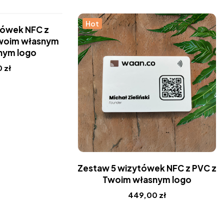
Hot
tówek NFC z
Twoim własnym
nym logo
0
zł
Zestaw 5 wizytówek NFC z PVC z
Twoim własnym logo
449,00
zł