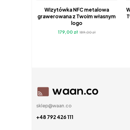
-5%
Wizytówka NFC metalowa
W
Nowość
grawerowana z Twoim własnym
T
Hot
logo
179,00
zł
189,00
zł
sklep@waan.co
+48 792 426 111