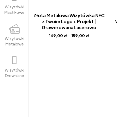
Wizytówki
Plastikowe
-36%
Złota Metalowa Wizytówka NFC
Nowość
z Twoim Logo + Projekt |
Hot
Grawerowana Laserowo
149,00
zł
–
159,00
zł
Wizytówki
Metalowe
Wizytówki
Drewniane