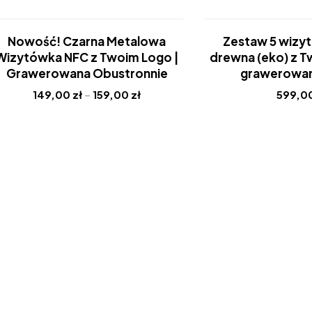
-25%
Nowość
Nowość! Czarna Metalowa
Zestaw 5 wizy
Nowość
Hot
Wizytówka NFC z Twoim Logo |
drewna (eko) z 
Hot
Grawerowana Obustronnie
grawerowa
149,00
zł
–
159,00
zł
599,0