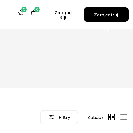
0
0
Zaloguj
Zarejestruj
się
się
Filtry
Zobacz