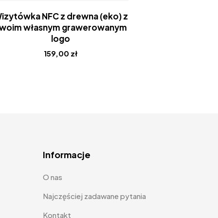
Nowość
izytówka NFC z drewna (eko) z
Hot
woim własnym grawerowanym
logo
159,00
zł
Informacje
O nas
Najczęściej zadawane pytania
Kontakt